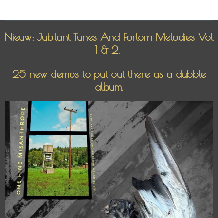
e
l
r
e
n
e
n
Nieuw: Jubilant Tunes And Forlorn Melodies Vol
1 & 2.
25 new demos to put out there as a dubble
album.