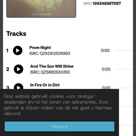
Deze website gebruikt cookies voor analyse-
doeleinden en/of het tonen van advertenties. Door
gebruik te blijven maken van de site gaat u hiermee
akkoord.
Akkoord