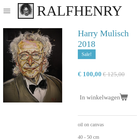
RALFHENRY
Ga
direct
naar
de
Harry Mulisch
hoofdinhoud
2018
Sale!
€ 100,00
€ 125,00
In winkelwagen
oil on canvas
40 - 50 cm