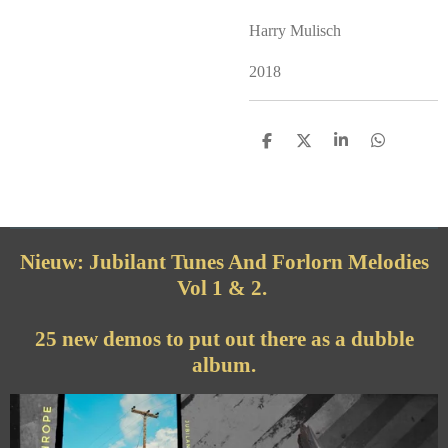
Harry Mulisch
2018
D
D
S
D
e
e
h
e
l
e
a
l
e
l
r
e
n
e
n
Nieuw: Jubilant Tunes And Forlorn Melodies
Vol 1 & 2.
25 new demos to put out there as a dubble
album.