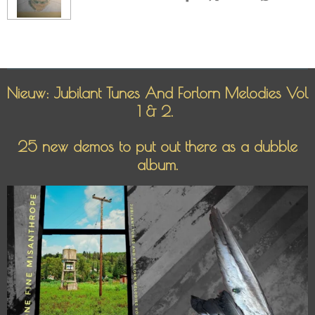
D
D
S
D
e
e
h
e
l
e
a
l
e
l
r
e
n
e
n
Nieuw: Jubilant Tunes And Forlorn Melodies Vol
1 & 2.
25 new demos to put out there as a dubble
album.