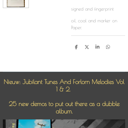
signed and fingerprint
oil, coal and marker on
Paper.
D
D
S
D
e
e
h
e
l
e
a
l
e
l
r
e
n
e
n
Nieuw: Jubilant Tunes And Forlorn Melodies Vol
1 & 2.
25 new demos to put out there as a dubble
album.