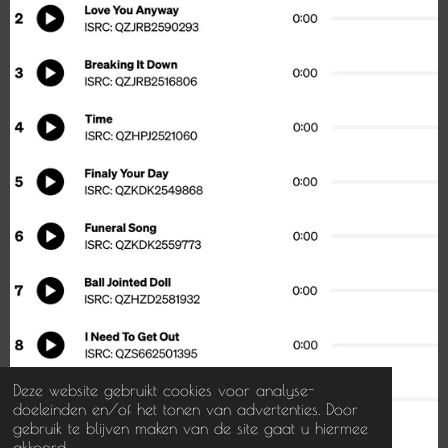
Deze website gebruikt cookies voor analyse-
doeleinden en/of het tonen van advertenties. Door
gebruik te blijven maken van de site gaat u hiermee
akkoord.