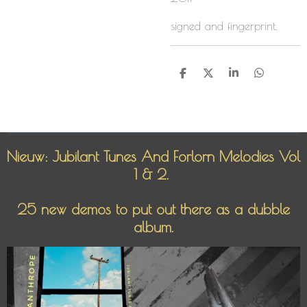
signed and fingerprint.
D
D
S
D
e
e
h
e
l
e
a
l
e
l
r
e
n
e
n
Nieuw: Jubilant Tunes And Forlorn Melodies Vol
1 & 2.
25 new demos to put out there as a dubble
album.